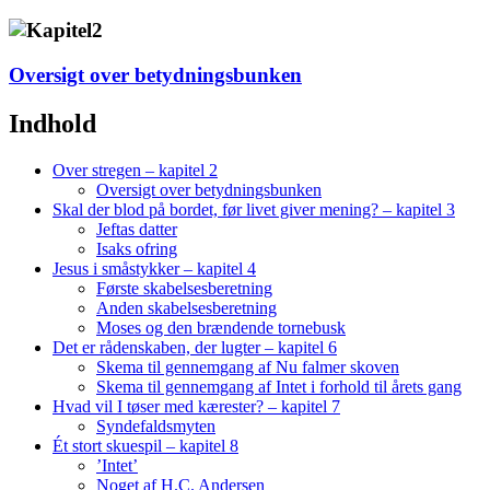
Oversigt over betydningsbunken
Indhold
Over stregen – kapitel 2
Oversigt over betydningsbunken
Skal der blod på bordet, før livet giver mening? – kapitel 3
Jeftas datter
Isaks ofring
Jesus i småstykker – kapitel 4
Første skabelsesberetning
Anden skabelsesberetning
Moses og den brændende tornebusk
Det er rådenskaben, der lugter – kapitel 6
Skema til gennemgang af Nu falmer skoven
Skema til gennemgang af Intet i forhold til årets gang
Hvad vil I tøser med kærester? – kapitel 7
Syndefaldsmyten
Ét stort skuespil – kapitel 8
’Intet’
Noget af H.C. Andersen